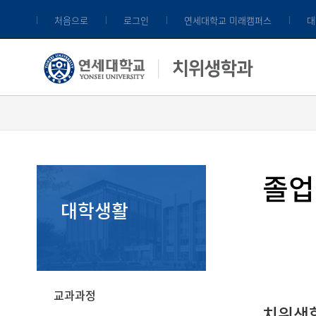
처음으로
로그인
연세대학교 미래캠퍼스
대
졸업
대학생활
교과과정
치위생